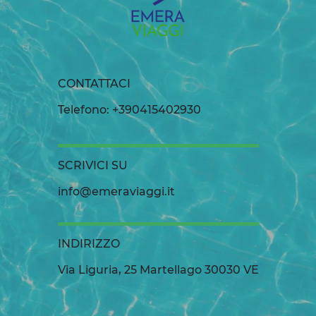
CONTATTACI
Telefono: +390415402930
SCRIVICI SU
info@emeraviaggi.it
INDIRIZZO
Via Liguria, 25 Martellago 30030 VE