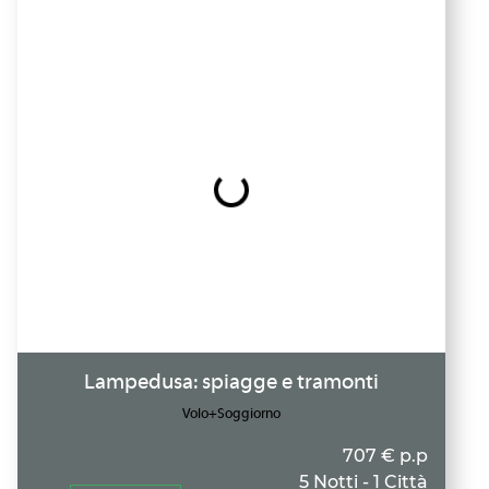
Lampedusa: spiagge e tramonti
Volo+Soggiorno
707 € p.p
5 Notti - 1 Città